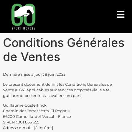
Conditions Générales
de Ventes
Dernière mise à jour : 8 juin 2025
Le présent document définit les Conditions Générales de
Vente (CGV) applicables aux services proposés via le site
guillaume-oosterlinck-cavalier.com par :
Guillaume Oosterlinck
Chemin des Terres Verts, El Regatiu
66200 Corneilla-del-Vercol – France
SIREN : 801 863 655
Adresse e-mail : [à insérer]